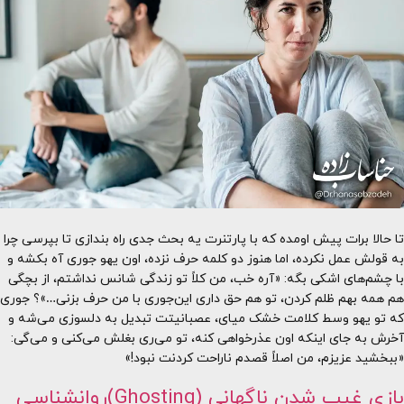
تا حالا برات پیش اومده که با پارتنرت یه بحث جدی راه بندازی تا بپرسی چرا
به قولش عمل نکرده، اما هنوز دو کلمه حرف نزده، اون یهو جوری آه بکشه و
با چشم‌های اشکی بگه: «آره خب، من کلاً تو زندگی شانس نداشتم، از بچگی
هم همه بهم ظلم کردن، تو هم حق داری این‌جوری با من حرف بزنی…»؟ جوری
که تو یهو وسط کلامت خشک میای، عصبانیتت تبدیل به دلسوزی می‌شه و
آخرش به جای اینکه اون عذرخواهی کنه، تو می‌ری بغلش می‌کنی و می‌گی:
«ببخشید عزیزم، من اصلاً قصدم ناراحت کردنت نبود!»
بازی غیب شدنِ ناگهانی (Ghosting)روانشناسی