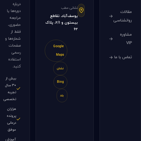
درباره
نشانی مطب
دوره‌ها یا
مقالات
یوسف‌آباد، تقاطع
مراجعه
روانشناسی
بیستون و ۲/۱، پلاک
حضوری،
۶۲
فقط از
مشاوره
شماره‌ها و
VIP
صفحات
Google
رسمی
Maps
تماس با ما
استفاده
کنید.
نشان
بیش از
Bing
۳۰ سال
تجربه
بلد
تخصصی
هزاران
پرونده
درمانی
موفق
آموزش