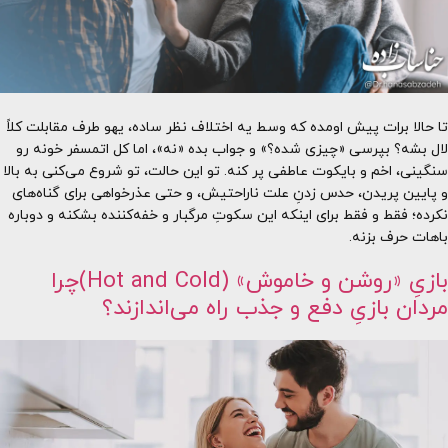
تا حالا برات پیش اومده که وسط یه اختلاف نظر ساده، یهو طرف مقابلت کلاً
لال بشه؟ بپرسی «چیزی شده؟» و جواب بده «نه»، اما کل اتمسفر خونه رو
سنگینی، اخم و بایکوت عاطفی پر کنه. تو این حالت، تو شروع می‌کنی به بالا
و پایین پریدن، حدس زدنِ علت ناراحتیش، و حتی عذرخواهی برای گناه‌های
نکرده؛ فقط و فقط برای اینکه این سکوتِ مرگبار و خفه‌کننده بشکنه و دوباره
باهات حرف بزنه.
بازیِ «روشن و خاموش» (Hot and Cold)چرا
مردان بازیِ دفع و جذب راه می‌اندازند؟