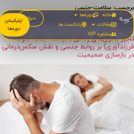
برچسب:
سلامت-جنسی
خانه
دوره‌ها
منو
مسائل مربوط به میل جنسی، سردی جنسی، زودانزالی و تأثیر پورن بر
اپلیکیشن
مقالات
پادکست ها
صمیمیت
دوره‌ها
مشاوره‌ VIP
تاثیر بحران‌های زندگی (خیانت، جنگ، سوگ،
فرزندآوری) بر روابط جنسی و نقش سکس‌درمانی
در بازسازی صمیمیت