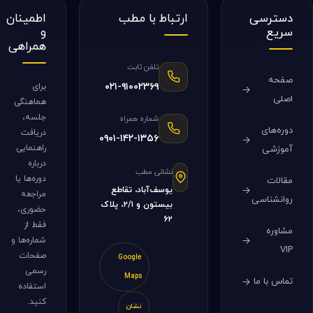
دسترسی
ارتباط با مطب
اطمینان
سریع
و
همراهی
تلفن ثابت
صفحه
۰۲۱-۹۱۰۰۲۳۶۹
برای
اصلی
هماهنگی
جلسه،
شماره همراه
دوره‌های
دریافت
۰۹۰۱-۱۴۲-۱۳۵۶
راهنمایی
آموزشی
درباره
نشانی مطب
دوره‌ها یا
مقالات
یوسف‌آباد، تقاطع
مراجعه
روانشناسی
بیستون و ۲/۱، پلاک
حضوری،
۶۲
فقط از
مشاوره
شماره‌ها و
VIP
صفحات
Google
رسمی
Maps
تماس با ما
استفاده
کنید.
نشان