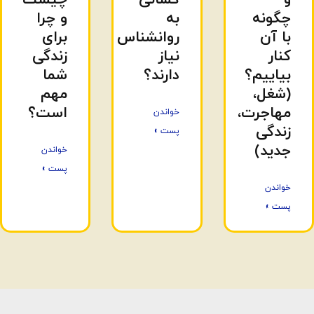
چگونه
به
و چرا
با آن
روانشناس
برای
کنار
نیاز
زندگی
بیاییم؟
دارند؟
شما
(شغل،
مهم
مهاجرت،
است؟
خواندن
زندگی
پست »
جدید)
خواندن
پست »
خواندن
پست »