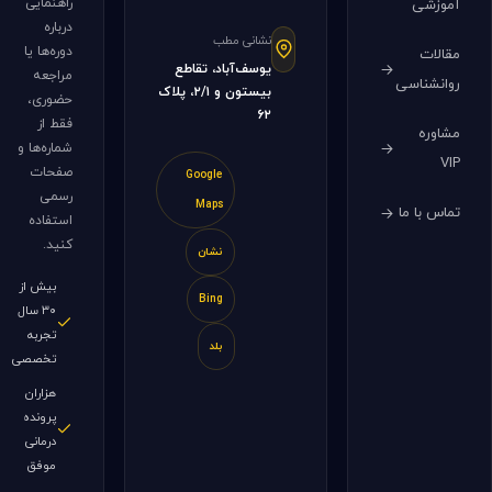
راهنمایی
آموزشی
درباره
نشانی مطب
دوره‌ها یا
مقالات
یوسف‌آباد، تقاطع
مراجعه
روانشناسی
بیستون و ۲/۱، پلاک
حضوری،
۶۲
فقط از
مشاوره
شماره‌ها و
VIP
صفحات
Google
رسمی
Maps
تماس با ما
استفاده
کنید.
نشان
بیش از
Bing
۳۰ سال
تجربه
بلد
تخصصی
هزاران
پرونده
درمانی
موفق