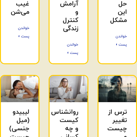
حل
آرامش
غیب
این
و
می‌شن
مشکل
کنترل
زندگی
خواندن
خواندن
پست »
پست »
خواندن
پست »
ترس از
روانشناس
لیبیدو
تغییر
کیست
(میل
چیست
و چه
جنسی)
و
کسانی
چیست