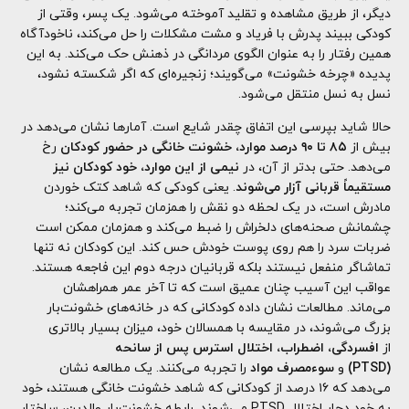
دیگر، از طریق مشاهده و تقلید آموخته می‌شود. یک پسر، وقتی از
کودکی ببیند پدرش با فریاد و مشت مشکلات را حل می‌کند، ناخودآگاه
همین رفتار را به عنوان الگوی مردانگی در ذهنش حک می‌کند. به این
پدیده «چرخه خشونت» می‌گویند؛ زنجیره‌ای که اگر شکسته نشود،
نسل به نسل منتقل می‌شود.
حالا شاید بپرسی این اتفاق چقدر شایع است. آمارها نشان می‌دهد در
بیش از
۸۵ تا ۹۰ درصد موارد، خشونت خانگی در حضور کودکان
رخ
می‌دهد. حتی بدتر از آن، در
نیمی از این موارد، خود کودکان نیز
مستقیماً قربانی آزار می‌شوند
. یعنی کودکی که شاهد کتک خوردن
مادرش است، در یک لحظه دو نقش را همزمان تجربه می‌کند؛
چشمانش صحنه‌های دلخراش را ضبط می‌کند و همزمان ممکن است
ضربات سرد را هم روی پوست خودش حس کند. این کودکان نه تنها
تماشاگر منفعل نیستند بلکه قربانیان درجه دوم این فاجعه هستند.
عواقب این آسیب چنان عمیق است که تا آخر عمر همراهشان
می‌ماند. مطالعات نشان داده کودکانی که در خانه‌های خشونت‌بار
بزرگ می‌شوند، در مقایسه با همسالان خود، میزان بسیار بالاتری
از
افسردگی، اضطراب، اختلال استرس پس از سانحه
(PTSD)
و
سوءمصرف مواد
را تجربه می‌کنند. یک مطالعه نشان
می‌دهد که ۱۶ درصد از کودکانی که شاهد خشونت خانگی هستند، خود
به خود دچار اختلال PTSD می‌شوند. رابطه خشونت‌بار والدین، ساختار