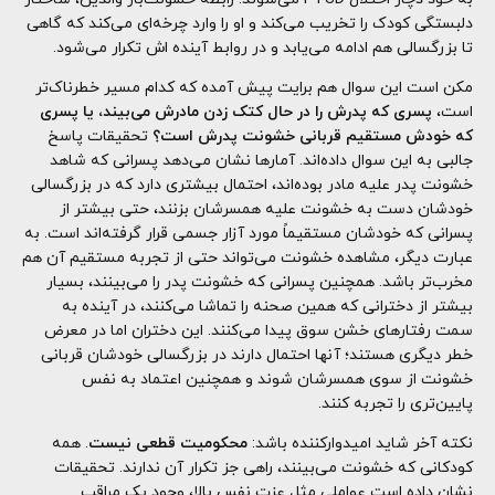
دلبستگی کودک را تخریب می‌کند و او را وارد چرخه‌ای می‌کند که گاهی
تا بزرگسالی هم ادامه می‌یابد و در روابط آینده اش تکرار می‌شود.
مکن است این سوال هم برایت پیش آمده که کدام مسیر خطرناک‌تر
است،
پسری که پدرش را در حال کتک زدن مادرش می‌بیند، یا پسری
که خودش مستقیم قربانی خشونت پدرش است؟
تحقیقات پاسخ
جالبی به این سوال داده‌اند. آمارها نشان می‌دهد پسرانی که شاهد
خشونت پدر علیه مادر بوده‌اند، احتمال بیشتری دارد که در بزرگسالی
خودشان دست به خشونت علیه همسرشان بزنند، حتی بیشتر از
پسرانی که خودشان مستقیماً مورد آزار جسمی قرار گرفته‌اند است. به
عبارت دیگر، مشاهده خشونت می‌تواند حتی از تجربه مستقیم آن هم
مخرب‌تر باشد. همچنین پسرانی که خشونت پدر را می‌بینند، بسیار
بیشتر از دخترانی که همین صحنه را تماشا می‌کنند، در آینده به
سمت رفتارهای خشن سوق پیدا می‌کنند. این دختران اما در معرض
خطر دیگری هستند؛ آنها احتمال دارند در بزرگسالی خودشان قربانی
خشونت از سوی همسرشان شوند و همچنین اعتماد به نفس
پایین‌تری را تجربه کنند.
نکته آخر شاید امیدوارکننده باشد:
محکومیت قطعی نیست
. همه
کودکانی که خشونت می‌بینند، راهی جز تکرار آن ندارند. تحقیقات
نشان داده است عواملی مثل عزت نفس بالا، وجود یک مراقب