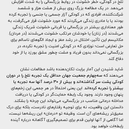
تلخ در کودکی، خطر خشونت در روابط بزرگسالی را به شدت افزایش
می‌دهد. در یک مطالعه بزرگ روی بیش از هشت هزار و ششصد
شرکت‌کننده، افرادی که در کودکی آزار جسمی یا جنسی را تجربه کرده
بودند یا با مادری زندگی می‌کردند که مورد خشونت قرار می‌گرفت، به
طور معناداری بیشتر در بزرگسالی یا قربانی خشونت شریک زندگی
می‌شدند (در زنان) یا خودشان مرتکب خشونت می‌شدند (در مردان).
مکانیسم این تأثیر، اختلال در رشد مغز و ایجاد الگوهای ناسالم برای
حل تعارض است؛ نوزادی که در کودکی امنیت را تجربه نکرده، در
بزرگسالی نمی‌داند بدون فریاد و مشت چطور عشق بورزد یا از خود
دفاع کند.
شاید شنیدن این آمار برایت تکان‌دهنده باشد مطالعات نشان
می‌دهند که
سه‌چهارم جمعیت جهان حداقل یک تجربه تلخ را در دوران
کودکی پشت سر گذاشته‌اند و بیش از ۳۰ درصد آنها سه تجربه یا
بیشتر را تجربه کرده‌اند
. این یعنی احتمالاً در هر جمعی این زخم‌های
پنهان وجود دارند. وجود یک رابطه حمایت‌گر در کودکی یا دریافت
مداخله درمانی مناسب در بزرگسالی، می‌تواند این چرخه را بشکند.
دانستن این واقعیت، نه برای توجیه رفتارهای نادرست، بلکه برای درک
عمیق‌تر ریشه‌های آن است. وظیفه تو «درمان» این ریشه‌ها نیست،
اما آگاهی از آنها اولین قدم برای تصمیم‌گیری آگاهانه درباره آینده
رابطه‌ات خواهد بود.