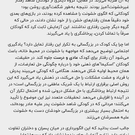
به آن ضربه می‌زند. در مقابل، گروه دیگری از کودکان شاهد رفتار
غیرخشونت‌آمیز بودند. نتیجه به‌طور شگفت‌آوری روشن بود؛
کودکانی که الگوی خشونت را مشاهده کرده بودند، در بازی‌های بعدی
خود دقیقاً همان رفتارهای خشن را از خود نشان دادند، در حالی که
گروه دیگر چنین رفتاری نداشتند. این آزمایش ثابت کرد که کودکان
صرفاً با تماشا کردن، پرخاشگری را یاد می‌گیرند.
اما چرا یک کودک در بزرگسالی به تکرار این رفتار تمایل دارد؟ یادگیری
اجتماعی توضیح می‌دهد که مواجهه با خشونت در محیط خانه، باعث
می‌شود آن رفتار برای کودک
عادی و درست
جلوه کند. در حقیقت،
کودکان “اسکیما”های ذهنی خود را درباره چگونگی حل تعارضات، از
همان محیط اولیه شکل می‌دهند. هنگامی که کودکی می‌بیند پدرش
با فریاد و مشت مشکلات را حل می‌کند، در ذهنش یاد می‌گیرد که این
روش اصلی برقراری ارتباط با یک شریک عاطفی در بزرگسالی است؛ در
نتیجه ارتباط پرخاشگری با حل مشکل درونی شده و احتمال تکرار آن
در آینده را افزایش می‌دهد. تحقیقات متعدد نیز این موضوع را تأیید
می‌کنند؛ مردانی که در کودکی شاهد خشونت پدر علیه مادر بوده‌اند،
به احتمال بسیار بیشتری در بزرگسالی خودشان دست به خشونت
علیه همسرشان می‌زنند.
جالب است بدانید که این الگوبرداری در میان پسران و دختران تفاوت
زیادی دارد. نتایج آزمایش‌های بندورا نشان داد که پسرها تمایل