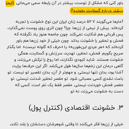
باور کنی که مشکل از توست، بیشتر در آن رابطه سمی می‌مانی
(ایجا
بیشتر درباره گسلایت بخونید!)
.
آمارها می‌گویند ۵۲.۷ درصد زنان ایران این نوع خشونت را تجربه
کرده‌اند. بیش از نیمی از زن‌ها. چرا؟ چون اثری روی پوست نمی‌گذارد،
پس قربانی هم شکایت نمی‌کند. چون جامعه هنوز یاد نگرفته که
فحش و تحقیر را خشونت بداند. چون خیلی از خود زن‌ها هم باور
کرده‌اند که «هر مردی این‌طوریه» یا «حرف که گلوله نیست». اما بگذار
صریح بگویم: فحش، تحقیر، تهدید، سرزنش و گسلایت، همگی
خشونت هستند. شاید کبودی نگذارند، اما روح را ترکش می‌زنند، و
گاهی درمان این زخم‌ها سال‌ها طول می‌کشد. اگر این حرف‌ها برایت
آشنا بود، بدان تنها نیستی. و مهم‌تر از آن، بدان تقصیر تو نیست. تو
باعث نشدی کسی عصبانی شود. تو مقصر تحقیر شدنت نیستی. تو
مقصر فحش خوردنت نیستی. مقصر فقط یک نفر است: کسی که
دست به خشونت می‌زند، نه تو.
۳. خشونت اقتصادی (کنترل پول)
خیلی از زن‌ها فکر می‌کنند تا وقتی شوهرشان دستشان را بلند نکند،