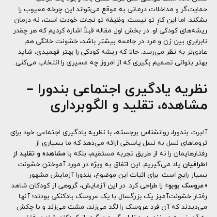
حمایت‌گر و مداخلات درمانی به موقع می‌تواند این چرخه معیوب را
بشکند. اما این کارِ تو نیست. وظیفه تو نجات خودت است، نه درمان
ریشه‌های کودکی او. در بخش اول مقاله قبلاً اشاره کردیم که هر چقدر
نابرابری بین زن و مرد در جامعه بیشتر باشد، خشونت خانگی هم
عادی‌تر به نظر می‌رسد. حالا که ریشه کودکی را بهتر فهمیدی، شاید
بهتر بتوانی تصمیم بگیری که از امروز چه مسیری را انتخاب می‌کنی.
نظریه یادگیری اجتماعی بندورا
–
مشاهده، تقلید و الگوبرداری
آلبرت بندورا، روانشناس برجسته، با نظریه یادگیری اجتماعی خود برای
تروماهای نسل به نسل پاسخی ارائه می‌دهد که ما بسیاری از
رفتارهایمان را نه از طریق تجربه مستقیم، بلکه با
مشاهده و تقلید از
اطرافیان
یاد می‌گیریم. این اتفاق به ویژه در مورد آموختن خشونت
بسیار رایج است. برای اثبات این موضوع، بندورا آزمایش مشهور
«
عروسک بوبو
» را طراحی کرد. در این آزمایش، گروهی از کودکان شاهد
رفتار خشونت‌آمیز یک بزرگسال با یک عروسک بادکنکی بودند؛ آنها
می‌دیدند که آن فرد عروسک را لگد می‌زند، مشت می‌زند و با چکش