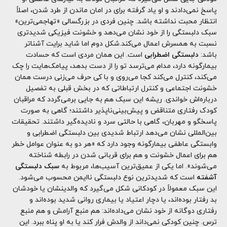
پاسخ نمی‌دادند و او یاد گرفته برای در امان ماندن از طرد شدن، اصلاً
انتظار محبت نداشته باشد. چنین فردی در بزرگسالی «تهاجمی‌ترین»
سبک دلبستگی را از خود نشان می‌دهد و خشونت فیزیکی شدیدتری
نسبت به همسرش اعمال می‌کند.شکل دوم اما شاید برایت آشنا‌تر
باشد:
دلبستگی اضطرابی
است. این همان مردی است که حسادت
بیمارگونه دارد، مدام می‌ترسد تو را از دست بدهد، پیامک‌هایت را چک
می‌کند، کنترل می‌کند کجا می‌روی و با کی حرف می‌زنی درست همان
خشونت اجتماعی و کنترل ارتباطاتی که در بخش قبلی به تفصیل
درباره‌اش خواندی. ریشه این سبک هم به جایی برمی‌گردد که مراقبان
کودک رفتاری متناقض و پیش‌بینی‌ناپذیر داشتند؛ گاهی به صورت
پاسخگو و مهربان، گاهی با حالتی سرد و نادیده‌گیر داشتند. تحقیقات
بین‌المللی نشان می‌دهد ارتباط شدیدی بین دلبستگی اضطرابی و
وابستگی عاطفی بیمارگونه وجود دارد که «هر دو به عنوان عوامل خطر
هم برای اعمال خشونت و هم برای قربانی شدن در رابطه شناخته
می‌شوند». اما یکی از عمیق‌ترین آسیب‌ها، مربوط به
سبک دلبستگی
آشفته
است که شدیدترین نوع دلبستگی ناایمن محسوب می‌شود.
این سبک معمولاً در کودکانی شکل می‌گیرد که والدینشان یا خودشان
بد رفتار بوده‌اند، یا دچار اعتیاد یا بیماری روانی شدید بوده‌اند و
رفتاری دوگانه از خود نشان می‌داده‌اند: هم منبع آرامش و هم منبع
ترس. چنین کودکی نمی‌داند از والدش فرار کند یا به او پناه ببرد. این