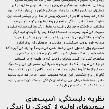
بیشتری به
تقلید پرخاشگری فیزیکی
دارند. به عنوان مثال، در آن
تحقیق، میانگین تقلید رفتارهای فیزیکی خشن در پسران ۳۸ بار بود
که در مقایسه با ۱۲ بار در دختران، بیش از سه برابر بیشتر است. این
تفاوت عمدتاً به
وابستگی جنسیتی
رفتارها برمی‌گردد. در جوامع
مختلف، پرخاشگری فیزیکی اغلب به عنوان یک ویژگی مردانه تلقی و
تقویت می‌شود. پسرها با مشاهده اینکه پدر یا الگوهای مرد دیگر
چگونه پرخاشگری می‌کنند، این رفتار را به عنوان بخشی از هویت
مردانه خود درونی می‌کنند. در مقابل، در فرهنگی که پرخاشگری
مستقیم برای دختران «غیر زنانه» تلقی می‌شود، آنها یاد می‌گیرند که
خشم خود را به شیوه‌های غیرمستقیم‌تری مانند طرد اجتماعی یا
شایعه‌پراکنی ابراز کنند. بنابراین، زمانی که در رابطه‌ای با خشونت
مواجه می‌شوید، نگاه به تاریخچه خانوادگی همسرتان می‌تواند درک
عمیقی از منشأ رفتارهای او به شما بدهد. آگاهی از این مکانیسم‌ها،
گام اول برای شکستن این چرخه معیوب است، اما باز هم باید بدانید
که وظیفه شما درمان این ریشه‌های کودکی نیست؛ آن مسیر را باید
فرد با کمک یک متخصص طی کند.
نظریه دلبستگی؛ آسیب‌های
پیوندهای اولیه از کودکی تا زندگی