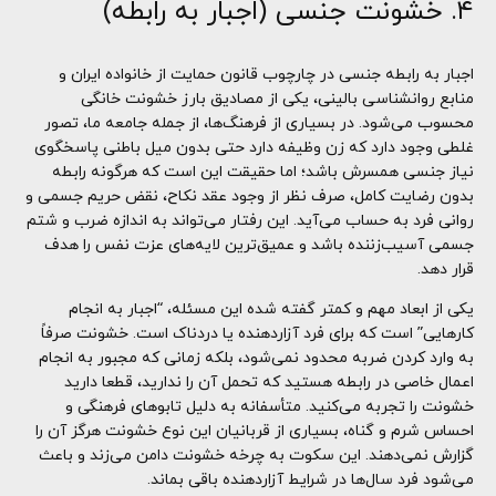
۴. خشونت جنسی (اجبار به رابطه)
اجبار به رابطه جنسی در چارچوب قانون حمایت از خانواده ایران و
منابع روانشناسی بالینی، یکی از مصادیق بارز خشونت خانگی
محسوب می‌شود. در بسیاری از فرهنگ‌ها، از جمله جامعه ما، تصور
غلطی وجود دارد که زن وظیفه دارد حتی بدون میل باطنی پاسخگوی
نیاز جنسی همسرش باشد؛ اما حقیقت این است که هرگونه رابطه
بدون رضایت کامل، صرف نظر از وجود عقد نکاح، نقض حریم جسمی و
روانی فرد به حساب می‌آید. این رفتار می‌تواند به اندازه ضرب و شتم
جسمی آسیب‌زننده باشد و عمیق‌ترین لایه‌های عزت نفس را هدف
قرار دهد.
یکی از ابعاد مهم و کمتر گفته شده این مسئله، “اجبار به انجام
کارهایی” است که برای فرد آزاردهنده یا دردناک است. خشونت صرفاً
به وارد کردن ضربه محدود نمی‌شود، بلکه زمانی که مجبور به انجام
اعمال خاصی در رابطه هستید که تحمل آن را ندارید، قطعا دارید
خشونت را تجربه می‌کنید. متأسفانه به دلیل تابوهای فرهنگی و
احساس شرم و گناه، بسیاری از قربانیان این نوع خشونت هرگز آن را
گزارش نمی‌دهند. این سکوت به چرخه خشونت دامن می‌زند و باعث
می‌شود فرد سال‌ها در شرایط آزاردهنده باقی بماند.