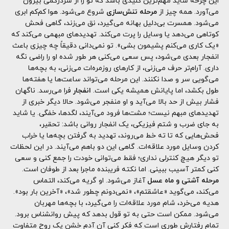
این چرخه شاید مهم‌ترین کلیدی باشد که تو را از سردرگمی بیرون
می‌آورد. همه چیز از
مرحله تنش‌سازی
شروع می‌شود. هوا کم‌کم ابری
می‌شود. همسرت بی‌دلیل بهانه می‌گیرد، نق می‌زند، گاهی فحش
کوتاهی می‌دهد یا وسایل را پرت می‌کند. تهدیدهای مبهمی می‌کند که
«یک کاری می‌کنم پشیمون بشی». تو نمی‌دانی دقیقاً چه چیزی باعث
انفجار بعدی می‌شود، پس سعی می‌کنی هر طور شده او را راضی نگه
داری. آرام‌تر حرف می‌زنی، از کارهای روزمره‌ات می‌زنی، به بچه‌ها
می‌گویی سر و صدا نکنند. این مرحله می‌تواند ساعت‌ها یا هفته‌ها
طول بکشد، اما پایانش همیشه یکی است.
انفجار
فرا می‌رسد. ناگهان
فشار بیش از حد بالا می‌آید و او منفجر می‌شود. حالا دیگر خبری از
تهدیدهای مبهم نیست؛ مشت‌ها فرود می‌آیند، لگدها، خفگی. یا شاید
به جای ضرب و شتم فیزیکی، یک انفجار روانی باشد: تحقیر،
فحش‌هایی که تا ته خط می‌روند، تهدید به گرفتن بچه‌ها یا خراب
کردن وسایل مورد علاقه‌ات. گاهی این دو باهم می‌آیند. در این لحظات
تو دیگر هیچ کنترلی نداری؛ فقط می‌توانی خودت را جمع کنی و سعی
کنی کمتر آسیب ببینی. اما نکته فریبنده ماجرا بعد از طوفان است.
مرحله آشتی و ماه عسل
آغاز می‌شود. او گریه می‌کند، التماس
می‌کند، می‌گوید «عاشقتم»، «نمی‌دونم چطور شد»، «آخرین بار بود».
هدیه می‌خرد، شام مورد علاقه‌ات را می‌گیرد، با بچه‌ها مهربان
می‌شود. ممکن است حتی به تو قول بدهد که پیش روانشناس برود.
تمام رفتارش طوری است که فکر کنی آن آدم خشن یک روح متفاوت