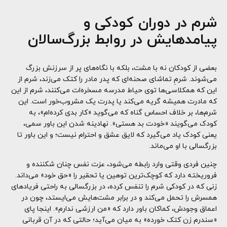
شرم در دوران کودکی و
پیامدهایش در روابط بزرگ‌سالان
بعضی از کودکان نه با مشت، بلکه با نگاه‌های پر از سرزنش بزرگ
می‌شوند. شرمِ تماشای صحنه‌ای که پدر مادر را کتک می‌زند، شرم از
این که همکلاسی‌ها توی حیاط مدرسه مسخره‌ات می‌کنند، شرم از این
که مادرت همیشه گریه می‌کند یا پدرت یک مشروب‌خور است. این
شرم‌ها، بر خلاف احساس گناه که می‌گوید «کار بدی کرده‌ام»، به
کودک می‌گویند «خودت بد هستی». نهادینه شدن این باور سمی،
یعنی کودک یاد می‌گیرد که لایق عشق و احترام نیست؛ و این باور تا
بزرگسالی با او می‌ماند.
چنین فردی وقتی وارد رابطه می‌شود، عزت نفس چنان شکننده و
فروریخته دارد که کوچک‌ترین توهین یا تحقیر را «حق خود» می‌داند.
زنی که در کودکی شرم را تنفس کرده، در بزرگسالی به راحتی فریادهای
همسرش را تحمل می‌کند و در برابر مشت‌هایش می‌ایستد، چون در
اعماق وجودش، کماکان باور دارد که «من ارزشی ندارم». اینجا پای
«سندرم زن کتک خورده» به میان می‌آید؛ حالتی که در آن قربانی