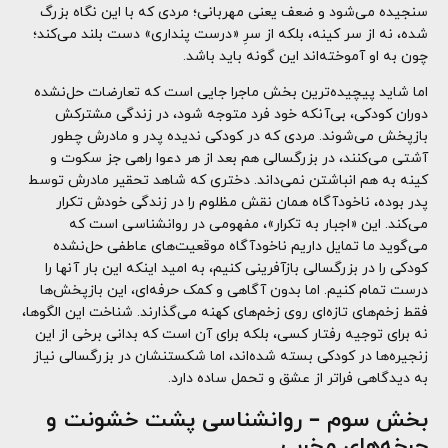
سنجیده می‌شود و ضعف یعنی مهربانی؛ مردی که با این نگاه بزرگ
شده، نه از سر کینه، بلکه از سرِ «درست پنداری» دست بلند می‌کند؛
چون به او آموخته‌اند این گونه باید باشد.
اما شاید پیچیده‌ترین بخش ماجرا جایی است که تعارضات حل‌نشده
دوران کودکی، بی‌آنکه خود فرد متوجه شود، در زندگی مشترکش
بازپخش می‌شوند. مردی که در کودکی ندیده پدر و مادرش چطور
آشتی می‌کنند، در بزرگسالی هم بعد از هر دعوا راهی جز سکوت و
کینه به هم انباشتن نمی‌داند. دختری که شاهد تحقیر مادرش توسط
پدر بوده، ناخودآگاه همان نقش مظلوم را در زندگی خودش تکرار
می‌کند. این «اجبار به تکرار»، مفهومی در روانشناسی است که
می‌گوید ما تمایل داریم ناخودآگاه موقعیت‌های عاطفی حل‌نشده
کودکی را در بزرگسالی بازآفرینی کنیم، به امید اینکه این بار آنها را
درست تمام کنیم. اما بدون آگاهی و کمک حرفه‌ای، این بازپخش‌ها
فقط زخم‌های تازه‌ای روی زخم‌های کهنه می‌گذارند. شناخت این الگوها،
نه برای توجیه رفتار کسی، بلکه برای آن است که بدانی برخی از این
زنجیره‌ها در کودکی بسته شده‌اند، اما شکستنشان در بزرگسالی نیاز
به دیدگاهی فراتر از عشق و تحمل ساده دارد.
بخش سوم
–
روانشناسی پشت خشونت و
چرخه‌های مخرب