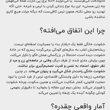
خانواده‌ات می‌فرستند. یا می‌گویند «اگه بری پی کارت، همه می‌فهمن
چه زنی هستی». این یه نوع زندانی‌ کردن با ترس و شرمه. حتی اگه
تهدید رو عملی نکنه، همون ترس کافی‌ست که دیگه جرات هیچ کاری
نداشته باشی.
چرا این اتفاق می‌افته؟
خشونت خانگی فقط یک «رفتار بد» یا عصبانیت لحظه‌ای نیست.
ریشه‌هایش اغلب به سال‌های کودکی برمی‌گردد؛ پسری که در خانه
خشونت دیده است، احتمالاً در بزرگسالی همان الگو را تکرار می‌کند،
چون برایش عادی شده. از طرف دیگر،
وقتی در جامعه‌ای زن و مرد از
نظر حقوق، اعتماد به نفس و قدرت تصمیم‌گیری برابر نباشند،
خشونت خانگی راحت‌تر شکل می‌گیرد و پنهان می‌ماند
. در چنین
جوامعی، زن‌ها به دلیل وابستگی اقتصادی، ترس از طرد شدن یا نبود
حمایت قانونی، کمتر شکایت می‌کنند و همین سکوت، چرخه خشونت
را قوی‌تر می‌کند. بخش دوم این مقاله را بخوانید تا دقیق‌تر بفهمی
کودکی چگونه آینده یک رابطه را تعیین می‌کند.
آمار واقعی چقدره؟