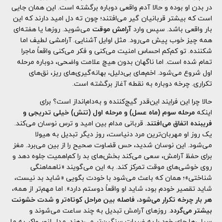
در بدن او بوده و حالا آدم واقعی دوباره برگشته است. این همان جایی
است که بیشتر قربانیان گیر می‌افتند؛ چون ته دل امید دارند که این
بار واقعی باشد. سپس وارد
آرامش موقت
می‌شوید. روزها یا هفته‌ای
همه چیز خوب پیش می‌رود. مثل اوایل آشنایی. آرامشی لطیف اما
شکننده. تو کم‌کم احساس امنیت می‌کنی و فکر می‌کنی واقعاً ماجرا
تمام شده است. اما ناگهان بدون هیچ علامت واضحی، دوباره مرحله
اول شروع می‌شود. اخم‌های بی‌دلیل، بهانه‌گیری‌های ریز، نق‌های
تکراری. چرخه دوباره به نقطه آغاز برگشته است.
حالا چرا این فرایند این‌قدر گیج‌کننده و به‌دام‌انداز است؟ برای
اینکه
مرحله سوم (ماه عسل) و مرحله اول (تنش) خیلی تدریجی و
فریبنده اتفاق می‌افتند
. قربانی مدام بین امید و ترس نوسان می‌کند.
یک روز او مهربان‌ترین مرد دنیاست، روز دیگر تبدیل به هیولا
می‌شود. این نوسان شدید، حس قضاوت صحیح را از بین می‌برد. مغز
برای حفظ آرامش، سعی می‌کند بخش‌های بد را کم‌اهمیت جلوه دهد و
روی خوشی‌های موقت تمرکز کند. به این می‌گویند «ناهماهنگی
شناختی»؛ همان که باعث می‌شود با خودت بگویی «شاید بد نیست،
شاید تقصیر خودم بود، شاید او واقعاً دوستم دارد». اما مهم‌تر از همه،
هر بار چرخه تکرار می‌شود، فاصله بین مراحل کوتاه‌تر و شدت خشونت
بیشتر می‌گردد
. روزهای آرامش تبدیل به چند ساعت می‌شوند و
سیلی‌ها جای خود را به ضربات سنگین‌تر می‌دهند. مدل لنور واکر به ما