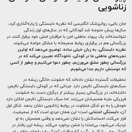
زناشویی
جان بالبی، روانپزشک انگلیسی که نظریه دلبستگی را پایه‌گذاری کرد،
سال‌ها پیش متوجه شد کودکانی که در سال‌های اول زندگی
نتوانسته‌اند یک پیوند عاطفی امن با مراقبان اصلی خود برقرار کنند، در
بزرگسالی هم در برقراری روابط صمیمانه با مشکل مواجه می‌شوند.
نظریه دلبستگی، به زبان خیلی ساده، توضیح می‌دهد که اولین
تجربه‌های عاطفی ما در کودکی، ناخودآگاه تعیین می‌کند که در
بزرگسالی چطور عشق می‌ورزیم، چطور دعوا می‌کنیم و چطور از کسی
که دوستش داریم جدا می‌شویم
.
تحقیقات گسترده نشان داده‌اند که خشونت خانگی ریشه در
سبک‌های دلبستگی ناایمن دارد. مردانی که در کودکی دلبستگی ناایمن
داشته‌اند، در بزرگسالی بسیار بیشتر از دیگران دست به خشونت
فیزیکی علیه همسرشان می‌زنند. اما سبک دلبستگی ناایمن امکان دارد
خودش را به دو شکل متفاوت در روابط زناشویی نشان بدهد. شکل اول
آن،
دلبستگی اجتنابی
است؛ این همان مردی است که از صمیمیت
فرار می‌کند، احساساتش را نشان نمی‌دهد و وقتی همسرش به او
نزدیک می‌شود، بی‌اعتنا یا خشن برخورد می‌کند. ریشه این رفتار در
کودکی جایی شکل می‌گیرد که مراقبان کودک به نیازهای عاطفی او