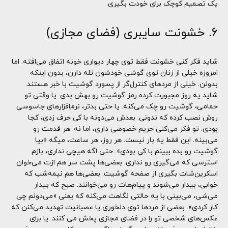
یک تصمیم کوچک برای خودت بگیری.
۶. خشونت سایبری (فضای مجازی)
شاید فکر کنی خشونت فقط توی چهار دیواری خونه اتفاق می‌افته. اما
امروزه خیلی از زنان توی گوشی خودشون تله دارن، بدون اینکه
بدونن. خیلی از مردهای کنترل‌گر از پسورد گوشیت با خبر هستند.
شاید یه روز مجبورت کرده رمز گوشیت رو بهش بدی. یا وقتی تو
حمامی، گوشیت رو چک می‌کنه. یا حتی بدتر، نرم‌افزارهای جاسوسی
روش نصب کرده که ندونی. بعدش می‌دونه با کی حرف زدی، کجا
بودی. تو فکر می‌کنی حریم خصوصی داری، اما نه. هر قدمت رو
می‌بینه. این فقط یه بار نیست. هر روز، هر ساعت، میگه «بیا
گوشیت رو بده ببینم با کی بودی». حتی اگه هیچی نداری، بازم
استرسی که می‌گیری رو نداری. بعضی‌ها پشت سر هم ازت می‌خوان
اسکرین‌شات بگیری از صفحه گوشیت. بعضی‌ها هم نیمه‌شب که
خوابی، بیدار می‌شوند و پیام‌هات رو می‌خوانند. صبح که بیدار
می‌شی، می‌بینی با یه حالتی نگاهت می‌کنه که یعنی «می‌دونم چی
کار کردی». بعضی از مردها توی دلخوری یا عصبانیت تهدید می‌کنن که
عکس‌های شخصی تو را در فضای مجازی پخش می کنند. یا برای