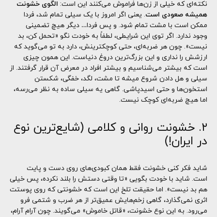
نکته‌ای که خیلی از زن‌ها فراموش می‌کنند این است:
الگوی خشونت
همیشه صعودی است
. یعنی اگر امروز با یک سیلی تمام شد، فردا
ممکن است با مشت تمام شود. و پس فردا… دیگر هیچ تضمینی
وجود ندارد. اگر توی این شرایطی، لطفاً به خودت نگو «تحمل کن، بد
نیست». چون هر ضربه‌ای، حتی کوچکترینش، دارد به تو می‌گوید که
ارزشش را نداری و این بزرگ‌ترین دروغ دنیاست. این همون چیزی
است که بیشتر می‌شناسیم و بیشتر افراد در معرض آن قرار گرفتند. از
سیلی و هل دادن شروع میشه تا مشت، لگد، خفگی، شکستن
استخون‌ها و حتی اسیدپاشی. گاهی یه سیلی ساده به نظر می‌رسه،
اما هیچ ضربه‌ای کوچک نیست.
۲. خشونت روانی و کلامی (شایع‌ترین نوع
در ایران!)
شاید فکر کنی خشونت فقط همان کبودی‌های روی دست و پایت
است. شاید با خودت بگویی «تا وقتی دستش را بلند نکرده، پس خیلی
هم بد نیست». اما حقیقت تلخ این است که خشونتی که روی پوستت
اثری نمی‌گذارد، گاهی زخم‌هایش عمیق‌تر از هر ضرب و شتمی فرو
می‌رود. به این نوع خشونت، «قاتل خاموش» می‌گویند. چون آرام آرام،