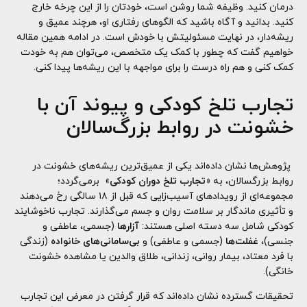
درمان کنید. وظیفه شما روشن است، خودتان را از این چرخه خارج
کنید. بدانید و آگاه باشید که الگوهای رفتاری او، هرچند عمیق و
ریشه‌دار، در نهایت مسئولیتش با خودش است. در ادامه همین مقاله
خواهیم گفت که چطور با کمک یک متخصص، می‌توان هم به خودت
کمک کنی و هم راه درست را برای مواجهه با این ریشه‌ها پیدا کنی.
تجارب تلخ کودکی
و پیوند آن با
خشونت در روابط بزرگ‌سالان
پژوهش‌ها نشان داده‌اند یکی از عمیق‌ترین ریشه‌های خشونت در
روابط بزرگسالان، به «
تجارب تلخ دوران کودکی
» برمی‌گردد؛
مجموعه‌ای از رویدادهای آسیب‌زایی که قبل از ۱۸ سالگی رخ می‌دهند
و تأثیری ماندگار بر سلامت روان و جسم می‌گذارند. تجارب ناخوشایند
کودکی شامل سه دسته اصلی هستند:
آزارها
(جسمی، عاطفی و
جنسی)،
غفلت‌ها
(جسمی و عاطفی) و
بی‌سامانی‌های خانواده
(زندگی
با فرد معتاد، بیمار روانی، زندانی، طلاق والدین یا مشاهده خشونت
خانگی).
تحقیقات گسترده نشان داده‌اند که قرار گرفتن در معرض این تجارب