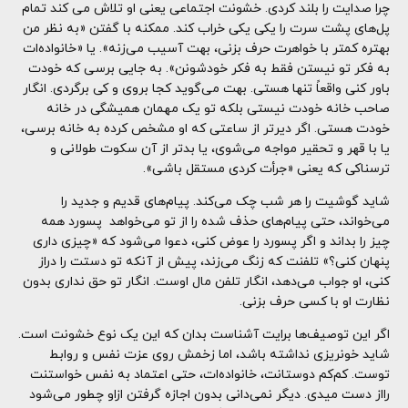
چرا صدایت را بلند کردی. خشونت اجتماعی یعنی او تلاش می کند تمام
پل‌های پشت سرت را یکی یکی خراب کند. ممکنه با گفتن «به نظر من
بهتره کمتر با خواهرت حرف بزنی، بهت آسیب می‌زنه». یا «خانواده‌ات
به فکر تو نیستن فقط به فکر خودشونن». به جایی برسی که خودت
باور کنی واقعاً تنها هستی. بهت می‌گوید کجا بروی و کی برگردی. انگار
صاحب خانه خودت نیستی بلکه تو یک مهمان همیشگی در خانه
خودت هستی. اگر دیرتر از ساعتی که او مشخص کرده به خانه برسی،
یا با قهر و تحقیر مواجه می‌شوی، یا بدتر از آن سکوت طولانی و
ترسناکی که یعنی «جرأت کردی مستقل باشی».
شاید گوشیت را هر شب چک می‌کند. پیام‌های قدیم و جدید را
می‌خواند، حتی پیام‌های حذف شده را از تو می‌خواهد پسورد همه
چیز را بداند و اگر پسورد را عوض کنی، دعوا می‌شود که «چیزی داری
پنهان کنی؟» تلفنت که زنگ می‌زند، پیش از آنکه تو دستت را دراز
کنی، او جواب می‌دهد، انگار تلفن مال اوست. انگار تو حق نداری بدون
نظارت او با کسی حرف بزنی.
اگر این توصیف‌ها برایت آشناست بدان که این یک نوع خشونت است.
شاید خونریزی نداشته باشد، اما زخمش روی عزت نفس و روابط
توست. کم‌کم دوستانت، خانواده‌ات، حتی اعتماد به نفس خواستنت
رااز دست میدی. دیگر نمی‌دانی بدون اجازه گرفتن ازاو چطور می‌شود