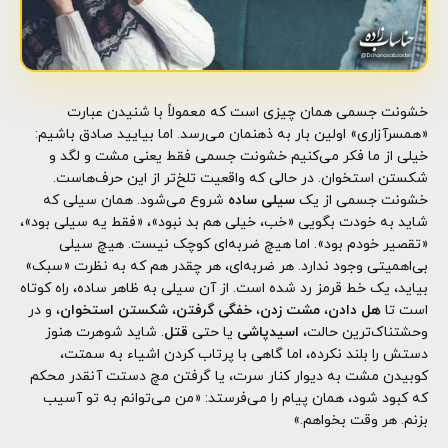
خشونت جسمی همان چیزی است که معمولاً با شنیدن عبارت
«همسرآزاری» اولین بار به ذهنمان می‌رسد. اما بیایید صادق باشیم:
خیلی از ما فکر می‌کنیم خشونت جسمی فقط یعنی مشت و لگد و
شکستن استخوان. در حالی که واقعیت تلخ‌تر از این حرف‌هاست.
خشونت جسمی از یک
سیلی ساده
شروع می‌شود. همان سیلی که
شاید به خودت بگویی «خب، خیلی هم بد نبود»، «فقط یه سیلی بود»،
«تقصیر خودم بود». اما هیچ ضربه‌ای کوچک نیست. هیچ سیلی
بی‌اهمیتی وجود ندارد. هر ضربه‌ای، هر چقدر هم که به نظرت «سبک»
بیاید، یک خط قرمز رد شده است. از آن سیلی به ظاهر ساده، راه کوتاه
است تا
هل دادن
،
مشت زدن
،
خفگی گرفتن
،
شکستن استخوان
، و در
وحشتناک‌ترین حالت،
اسیدپاشی
یا حتی
قتل
. شاید شوهرت هنوز
دستش را بلند نکرده، اما گاهی با پرتاب کردن اشیاء به سمتت،
کوبیدن مشت به دیوار کنار سرت، یا گرفتن مچ دستت آنقدر محکم
که کبود شود، همان پیام را می‌فرستد: «من می‌توانم به تو آسیب
بزنم. هر وقت بخواهم.»