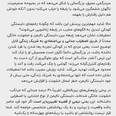
سردرگمی عمیق، بزرگسالی را شکل می‌دهد که در بحبوحه صمیمیت،
ناگهان خشمگین می‌شود یا رابطه را خراب می‌کند؛ بدون آنکه خودش
هم دلیل رفتارش را بفهمد.
حالا شاید مهم‌ترین پرسش این باشد که چگونه زخم‌های دلبستگی
کودکی تبدیل به الگوهای مخرب در رابطه زناشویی می‌شوند؟
تحقیقات نشان می‌دهد رابطه بین دلبستگی ناایمن و خشونت خانگی
عمدتاً از طریق
اضطراب جدایی
و
بی‌اعتمادی به شریک زندگی
قابل
توضیح است. یعنی مردی که در کودکی تجربه رها شدن یا طرد شدن
داشته باشد، در بزرگسالی دائماً نگران است همسرش او را ترک کند.
این ترس آنقدر عذاب‌آور است که برای جلوگیری از آن، دست به
رفتارهای کنترل‌گرانه می‌زند؛ گوشی را چک می‌کند، رفت و آمد را
محدود می‌کند، تهدید می‌کند. شاید برایش عجیب باشد اما تحقیقات
نشان داده است که تنها بی‌اعتمادی به شریک زندگی، حتی بیش از
خود دلبستگی ناایمن، خطر اعمال خشونت را افزایش می‌دهد.
در برخی پژوهش‌های بین‌المللی، تقریباً ۴۰ درصد مردانی که مرتکب
خشونت خانگی شده‌اند، دلبستگی ناایمن از نوع اجتنابی یا اضطرابی
داشته‌اند. این یعنی
نیمی از قضیه تغییرپذیر است
اگر خود فرد حاضر
باشد واقعیت را بپذیرد و به یک روانشناس متخصص مراجعه کند. شما
قرار نیست روانشناس او باشید یا ریشه‌های چهل‌ساله را یک‌شبه