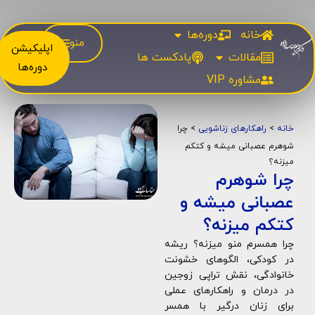
خانه
دوره‌ها
منو
اپلیکیشن
مقالات
پادکست ها
دوره‌ها
مشاوره‌ VIP
خانه
>
راهکارهای زناشویی
>
چرا
شوهرم عصبانی میشه و کتکم
میزنه؟
چرا شوهرم
عصبانی میشه و
کتکم میزنه؟
چرا همسرم منو میزنه؟ ریشه
در کودکی، الگوهای خشونت
خانوادگی، نقش تراپی زوجین
در درمان و راهکارهای عملی
برای زنان درگیر با همسر