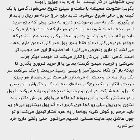
پس خشونتی در کار نیست. اما اجازه بده چیزی را بهت
بگویم:
خشونت همیشه با مشت و سیلی شروع نمی‌شود. گاهی با یک
کیف پول خالی شروع می‌شود.
شاید برای خرج خونه هر ریال را باید از
او بگیری. انگار نه حقوق خودت را داری، نه حتی پولی که برای خرید
لباس بچه یا مواد شوینده نیاز داری. هر بار که دستت را دراز می‌کنی،
باید بهانه بیاوری، توضیح بدهی، التماس کنی و بعد هم بشنوی که
«چقدر خرج می‌کنی»، «تو فقط بلدی پول هدر کنی»، «من دارم زحمت
می‌کشم تو داری ولخرجی می‌کنی». اما قضیه از این هم عجیب تر
است، گاهی آنقدر این کار را تکرار می‌کند که خودت دیگر جرأت
نمی‌کنی و ترجیح میدی گرسنه بمانی یا از خرید ضروری بگذری تا
اینکه باز آن نگاه تحقیرآمیز را ببینی. رسید خریدت را چک می‌کند، سر
یک ریال هم جر و بحث راه می‌اندازد. فهرست می‌خواهد از هر چیزی
خریدی. انگار تو یک خرج‌گیر ساده‌ای، نه شریک زندگی‌اش. این یعنی
کنترل، نه مشارکت. در این نوع خشونت بچه‌ها رو بهانه می‌کند تا پول
را در دستش بگیرد با این بهونه که «اگه می‌خوای ببریش دکتر، باید
نشون بدی پول قبلی رو کجا خرج کردی»، «اگه پول بیشتری می‌خوای،
باید حرفم رو گوش کنی» بچه‌ها را به اهرم فشار تبدیل می‌کند، و تو
چون عاشق بچه‌هایت هستی، تسلیم می‌شوی. حتی وقتی داری خرد
می‌شوی.